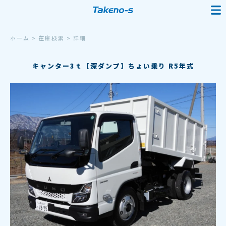
ホーム
>
在庫検索
>
詳細
キャンター3ｔ【深ダンプ】ちょい乗り R5年式