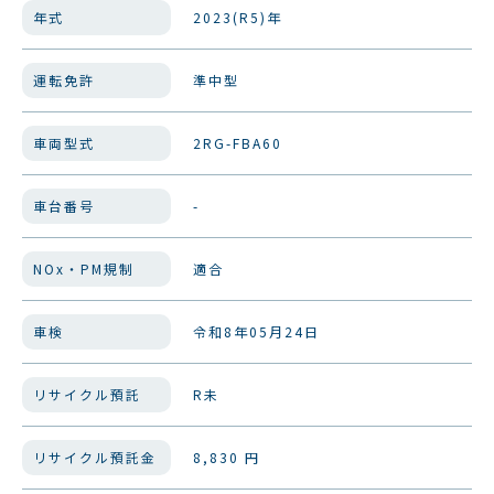
年式
2023(R5)年
運転免許
準中型
車両型式
2RG-FBA60
車台番号
-
NOx・PM規制
適合
車検
令和8年05月24日
リサイクル預託
R未
リサイクル預託金
8,830 円